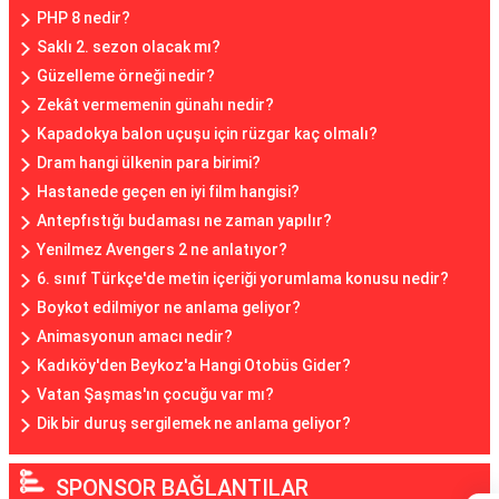
PHP 8 nedir?
Saklı 2. sezon olacak mı?
Güzelleme örneği nedir?
Zekât vermemenin günahı nedir?
Kapadokya balon uçuşu için rüzgar kaç olmalı?
Dram hangi ülkenin para birimi?
Hastanede geçen en iyi film hangisi?
Antepfıstığı budaması ne zaman yapılır?
Yenilmez Avengers 2 ne anlatıyor?
6. sınıf Türkçe'de metin içeriği yorumlama konusu nedir?
Boykot edilmiyor ne anlama geliyor?
Animasyonun amacı nedir?
Kadıköy'den Beykoz'a Hangi Otobüs Gider?
Vatan Şaşmas'ın çocuğu var mı?
Dik bir duruş sergilemek ne anlama geliyor?
SPONSOR BAĞLANTILAR