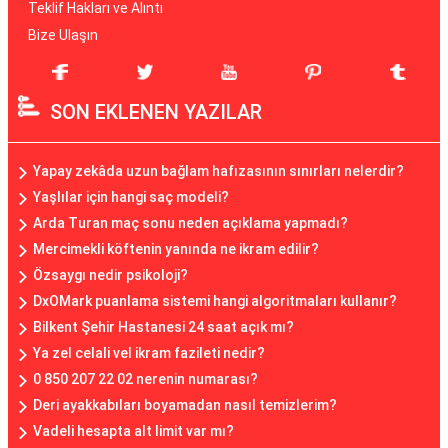
Teklif Hakları ve Alıntı
Bize Ulaşın
SON EKLENEN YAZILAR
Yapay zekâda uzun bağlam hafızasının sınırları nelerdir?
Yaşlılar için hangi saç modeli?
Arda Turan maç sonu neden açıklama yapmadı?
Mercimekli köftenin yanında ne ikram edilir?
Özsaygı nedir psikoloji?
DxOMark puanlama sistemi hangi algoritmaları kullanır?
Bilkent Şehir Hastanesi 24 saat açık mı?
Ya zel celali vel ikram fazileti nedir?
0 850 207 22 02 nerenin numarası?
Deri ayakkabıları boyamadan nasıl temizlerim?
Vadeli hesapta alt limit var mı?