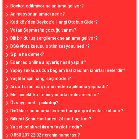
Boykot edilmiyor ne anlama geliyor?
Animasyonun amacı nedir?
Kadıköy'den Beykoz'a Hangi Otobüs Gider?
Vatan Şaşmas'ın çocuğu var mı?
Dik bir duruş sergilemek ne anlama geliyor?
DSG vites kutusu optimizasyonu nedir?
S pile ne demek?
Edenred online alışveriş nasıl yapılır?
Yapay zekâda uzun bağlam hafızasının sınırları nelerdir?
Yaşlılar için hangi saç modeli?
Arda Turan maç sonu neden açıklama yapmadı?
Mercimekli köftenin yanında ne ikram edilir?
Özsaygı nedir psikoloji?
DxOMark puanlama sistemi hangi algoritmaları kullanır?
Bilkent Şehir Hastanesi 24 saat açık mı?
Ya zel celali vel ikram fazileti nedir?
0 850 207 22 02 nerenin numarası?