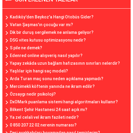
Kadıköy'den Beykoz'a Hangi Otobüs Gider?
Vatan Şaşmas'ın çocuğu var mı?
Dik bir duruş sergilemek ne anlama geliyor?
DSG vites kutusu optimizasyonu nedir?
S pile ne demek?
Edenred online alışveriş nasıl yapılır?
Yapay zekâda uzun bağlam hafızasının sınırları nelerdir?
Yaşlılar için hangi saç modeli?
Arda Turan maç sonu neden açıklama yapmadı?
Mercimekli köftenin yanında ne ikram edilir?
Özsaygı nedir psikoloji?
DxOMark puanlama sistemi hangi algoritmaları kullanır?
Bilkent Şehir Hastanesi 24 saat açık mı?
Ya zel celali vel ikram fazileti nedir?
0 850 207 22 02 nerenin numarası?
Deri ayakkabıları boyamadan nasıl temizlerim?