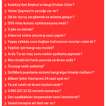
Kadıköy'den Beykoz'a Hangi Otobüs Gider?
Vatan Şaşmas'ın çocuğu var mı?
Dik bir duruş sergilemek ne anlama geliyor?
DSG vites kutusu optimizasyonu nedir?
S pile ne demek?
Edenred online alışveriş nasıl yapılır?
Yapay zekâda uzun bağlam hafızasının sınırları nelerdir?
Yaşlılar için hangi saç modeli?
Arda Turan maç sonu neden açıklama yapmadı?
Mercimekli köftenin yanında ne ikram edilir?
Özsaygı nedir psikoloji?
DxOMark puanlama sistemi hangi algoritmaları kullanır?
Bilkent Şehir Hastanesi 24 saat açık mı?
Ya zel celali vel ikram fazileti nedir?
0 850 207 22 02 nerenin numarası?
Deri ayakkabıları boyamadan nasıl temizlerim?
Vadeli hesapta alt limit var mı?