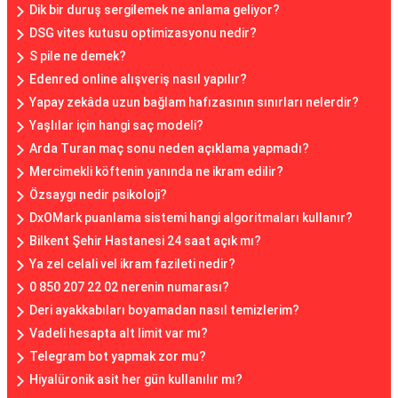
Dik bir duruş sergilemek ne anlama geliyor?
DSG vites kutusu optimizasyonu nedir?
S pile ne demek?
Edenred online alışveriş nasıl yapılır?
Yapay zekâda uzun bağlam hafızasının sınırları nelerdir?
Yaşlılar için hangi saç modeli?
Arda Turan maç sonu neden açıklama yapmadı?
Mercimekli köftenin yanında ne ikram edilir?
Özsaygı nedir psikoloji?
DxOMark puanlama sistemi hangi algoritmaları kullanır?
Bilkent Şehir Hastanesi 24 saat açık mı?
Ya zel celali vel ikram fazileti nedir?
0 850 207 22 02 nerenin numarası?
Deri ayakkabıları boyamadan nasıl temizlerim?
Vadeli hesapta alt limit var mı?
Telegram bot yapmak zor mu?
Hiyalüronik asit her gün kullanılır mı?