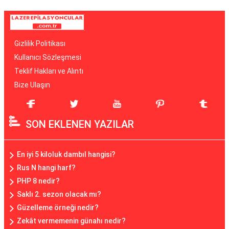
Gizlilik Politikası
Kullanıcı Sözleşmesi
Teklif Hakları ve Alıntı
Bize Ulaşın
SON EKLENEN YAZILAR
En iyi 5 kiloluk dambıl hangisi?
Rus N hangi harf?
PHP 8 nedir?
Saklı 2. sezon olacak mı?
Güzelleme örneği nedir?
Zekât vermemenin günahı nedir?