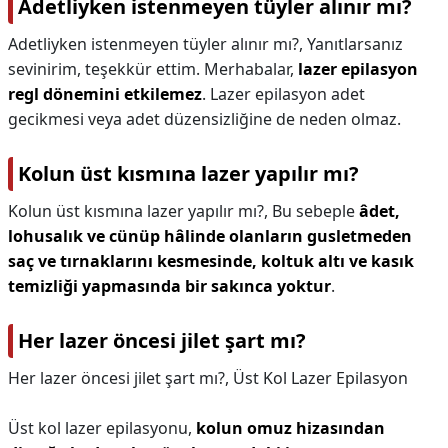
Adetliyken istenmeyen tüyler alınır mı?
Adetliyken istenmeyen tüyler alınır mı?,
Yanıtlarsanız
sevinirim, teşekkür ettim. Merhabalar,
lazer epilasyon
regl dönemini etkilemez
. Lazer epilasyon adet
gecikmesi veya adet düzensizliğine de neden olmaz.
Kolun üst kısmına lazer yapılır mı?
Kolun üst kısmına lazer yapılır mı?,
Bu sebeple
âdet,
lohusalık ve cünüp hâlinde olanların gusletmeden
saç ve tırnaklarını kesmesinde, koltuk altı ve kasık
temizliği yapmasında bir sakınca yoktur
.
Her lazer öncesi jilet şart mı?
Her lazer öncesi jilet şart mı?,
Üst Kol Lazer Epilasyon
Üst kol lazer epilasyonu,
kolun omuz hizasından