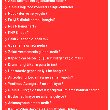
Azad kelimesinin eş anlamlısı nedir?
7. sınıf İngilizce konuları ile ilgili cümleler
Nubuk deriye ne iyi gelir?
En iyi 5 kiloluk dambıl hangisi?
Rus N hangi harf?
PHP 8 nedir?
Saklı 2. sezon olacak mı?
Güzelleme örneği nedir?
Zekât vermemenin günahı nedir?
Kapadokya balon uçuşu için rüzgar kaç olmalı?
Dram hangi ülkenin para birimi?
Hastanede geçen en iyi film hangisi?
Antepfıstığı budaması ne zaman yapılır?
Yenilmez Avengers 2 ne anlatıyor?
6. sınıf Türkçe'de metin içeriği yorumlama konusu nedir?
Boykot edilmiyor ne anlama geliyor?
Animasyonun amacı nedir?
Kadıköy'den Beykoz'a Hangi Otobüs Gider?