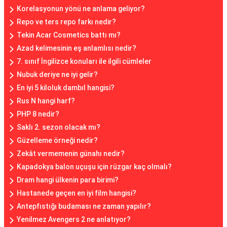
Korelasyonun yönü ne anlama geliyor?
Repo ve ters repo farkı nedir?
Tekin Acar Cosmetics battı mı?
Azad kelimesinin eş anlamlısı nedir?
7. sınıf İngilizce konuları ile ilgili cümleler
Nubuk deriye ne iyi gelir?
En iyi 5 kiloluk dambıl hangisi?
Rus N hangi harf?
PHP 8 nedir?
Saklı 2. sezon olacak mı?
Güzelleme örneği nedir?
Zekât vermemenin günahı nedir?
Kapadokya balon uçuşu için rüzgar kaç olmalı?
Dram hangi ülkenin para birimi?
Hastanede geçen en iyi film hangisi?
Antepfıstığı budaması ne zaman yapılır?
Yenilmez Avengers 2 ne anlatıyor?