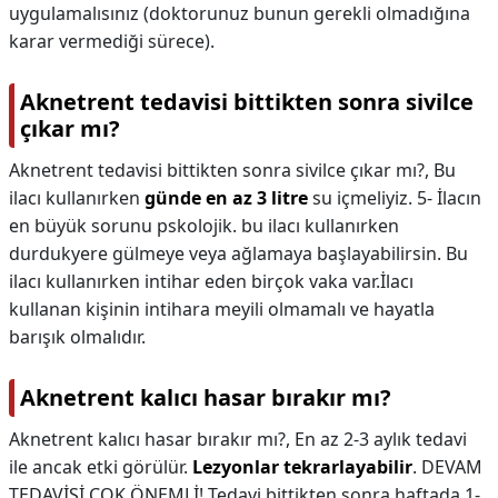
uygulamalısınız (doktorunuz bunun gerekli olmadığına
karar vermediği sürece).
Aknetrent tedavisi bittikten sonra sivilce
çıkar mı?
Aknetrent tedavisi bittikten sonra sivilce çıkar mı?,
Bu
ilacı kullanırken
günde en az 3 litre
su içmeliyiz. 5- İlacın
en büyük sorunu pskolojik. bu ilacı kullanırken
durdukyere gülmeye veya ağlamaya başlayabilirsin. Bu
ilacı kullanırken intihar eden birçok vaka var.İlacı
kullanan kişinin intihara meyili olmamalı ve hayatla
barışık olmalıdır.
Aknetrent kalıcı hasar bırakır mı?
Aknetrent kalıcı hasar bırakır mı?,
En az 2-3 aylık tedavi
ile ancak etki görülür.
Lezyonlar tekrarlayabilir
. DEVAM
TEDAVİSİ ÇOK ÖNEMLİ! Tedavi bittikten sonra haftada 1-