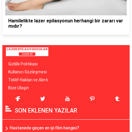
Hamilelikte lazer epilasyonun herhangi bir zararı var
mıdır?
Gizlilik Politikası
Kullanıcı Sözleşmesi
Teklif Hakları ve Alıntı
Bize Ulaşın
SON EKLENEN YAZILAR
Hastanede geçen en iyi film hangisi?